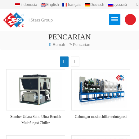
Indonesia
English
français
Deutsch
русский
español
português
العربية
Türkçe
Việt
PENCARIAN
>
Rumah
Pencarian
Sumber Udara Suhu Ultra-Rendah
Gabungan mesin chiller terintegrasi
Multifungsi Chiller