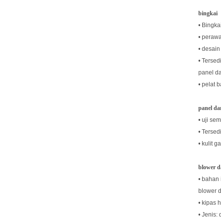
bingkai
• Bingka
• perawa
• desai
• Tersed
panel da
• pelat 
panel dan
• uji s
• Tersed
• kulit 
blower d
• bahan 
blower d
• kipas
• Jenis: