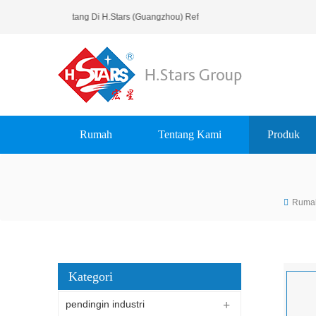
Selamat Datang Di H.Stars (Guangzhou) Refrigerating Equipment Grou
Rumah
Tentang Kami
Produk
Ruma
Kategori
pendingin industri