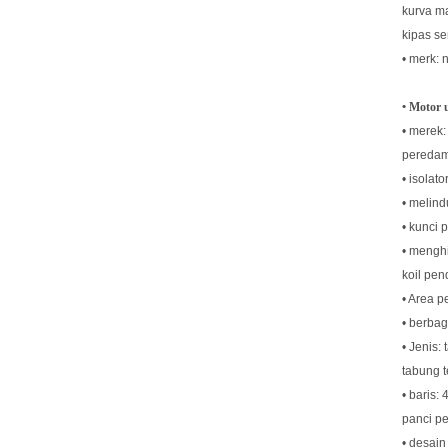
kurva m
kipas se
• merk: n
• Motor 
• merek:
peredam
• isolato
• melind
• kunci
• mengh
koil pen
• Area 
• berbag
• Jenis:
tabung t
• baris: 
panci p
• desain 