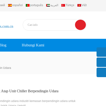
ский
español
português
العربية
Türkçe
Việt
rs.com.cn
Blog
Hubungi Kami
gin Udara
 Atap Unit Chiller Berpendingin Udara
endingin udara industri kemasan berpendingin udara untuk
listrik / kimia / tekstil