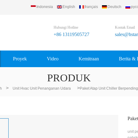
Indonesia
English
français
Deutsch
рус
p Ltd..
Hubungi Hotline
Kontak Email
+86 13119505727
sales@hsta
Proyek
Video
Kemitraan
Berita & 
PRODUK
>
>
h
Unit Hvac Unit Penanganan Udara
Paket Atap Unit Chiller Berpendin
Paket
unit p
pabrik 