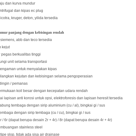
aju dan kurva mundur
ntrifugal dan kipas ec plug
icotra, kruger, deton, yilida tersedia
umur panjang dengan kebisingan rendah
 siemens, abb dan teco tersedia
 kejut
r pegas berkualitas tinggi
ungi unit selama transportasi
 pengaman untuk menyalakan kipas
ilangkan kejutan dan kebisingan selama pengoperasian
dingin / pemanas
permukaan koil besar dengan kecepatan udara rendah
ai lapisan anti korosi untuk opsi, elektroforesis dan lapisan heresit tersedia
 tabung tembaga dengan sirip aluminium (cu / al), bingkai gi / sus
embaga dengan sirip tembaga (cu / cu), bingkai gi / sus
4r / 6r (dapat berupa desain 2r + 4r) / 8r (dapat berupa desain 4r + 4r)
embuangan stainless steel
tipe slop, tidak ada sisa air drainase