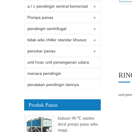
a / c pendingin sentral komersial
Pompa panas
pendingin sentrifugal
tidak ada chiller standar khusus
penukar panas
unit hvac unit penanganan udara
menara pendingin
RIN
peralatan pendingin lainnya
unit pen
Produk Panas
Industri 90 ℃ sumber
dural pompa panas suhu
tinggi