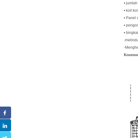
• jumla
• koil k
• Panel 
• pengon
• bingka
-melindu
-Menghe
Keuntung