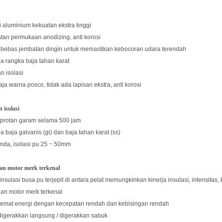
i aluminium kekuatan ekstra tinggi
tan permukaan anodizing, anti korosi
n bebas jembatan dingin untuk memastikan kebocoran udara terendah
ia rangka baja tahan karat
n isolasi
baja warna posco, tidak ada lapisan ekstra, anti korosi
 isolasi
emprotan garam selama 500 jam
ia baja galvanis (gi) dan baja tahan karat (ss)
ganda, isolasi pu 25 ~ 50mm
an motor merk terkenal
insulasi busa pu terjepit di antara pelat memungkinkan kinerja insulasi, intensitas
an motor merk terkenal
 hemat energi dengan kecepatan rendah dan kebisingan rendah
 digerakkan langsung / digerakkan sabuk