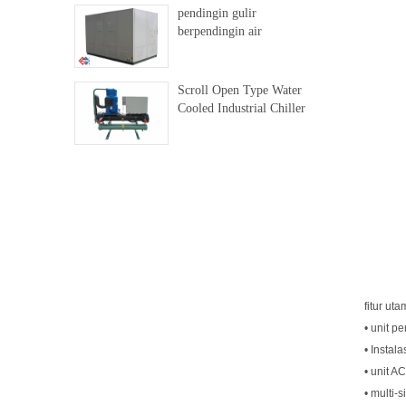
pendingin gulir
berpendingin air
Scroll Open Type Water
Cooled Industrial Chiller
fitur ut
• unit p
• Instal
• unit A
• multi-