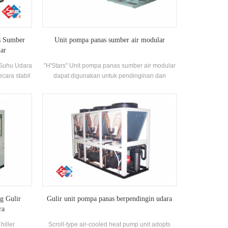
operasi biaya.
s Sumber
Unit pompa panas sumber air modular
ar
 Suhu Udara
"H'Stars" Unit pompa panas sumber air modular
ara stabil
dapat digunakan untuk pendinginan dan
nggunakan
pemanasan, dan dapat diganti oleh satu mesin.
ada polutan
Sistem dapat menggantikan sistem boiler dan
 disiapkan
AC asli Sistem; Kapasitas pendinginan sudah
nas antara
cukup, efisiensi tinggi, pembersihan dan
cok untuk
pemeliharaannya mudah, dan peringkat
si lantai
efisiensi energi adalah 5-1. level.
g Gulir
Gulir unit pompa panas berpendingin udara
ra
hiller
Scroll-type air-cooled heat pump unit adopts