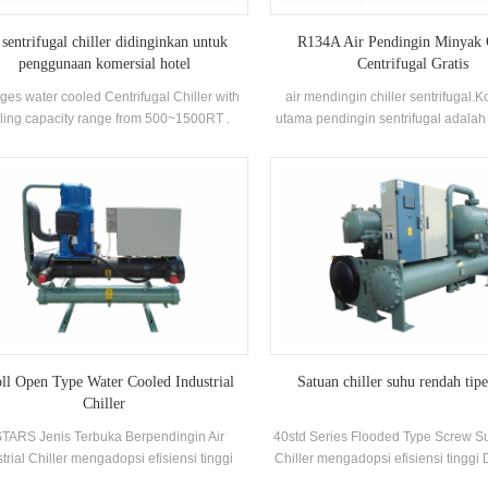
 sentrifugal chiller didinginkan untuk
R134A Air Pendingin Minyak 
penggunaan komersial hotel
Centrifugal Gratis
ges water cooled Centrifugal Chiller with
air mendingin chiller sentrifugal
ling capacity range from 500~1500RT .
utama pendingin sentrifugal adalah
ntrifugal chiller is so reliable, so high-
dua kutub Kompresor sentrifugal, T
rforming, so future-proof that once it’s
(Jatuh-film) Evaporator, Sistem Re
lled, you may never have to think about it
Cairan Refrigerant, Tipe Flash Econ
again. Low maintance cost.
Orifice Plat Throttling Perangkat. 
Terutama digunakan dalam sistem
udara sentral dan pendinginan pros
ll Open Type Water Cooled Industrial
Satuan chiller suhu rendah tipe
Chiller
TARS Jenis Terbuka Berpendingin Air
40std Series Flooded Type Screw S
strial Chiller mengadopsi efisiensi tinggi
Chiller mengadopsi efisiensi tinggi
onen kompresor dan kontrol elektronik,
kompresor, dikembangkan sen