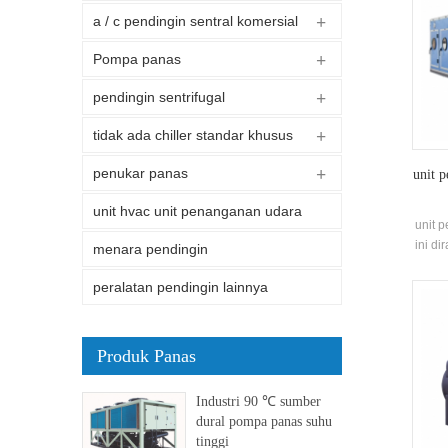
a / c pendingin sentral komersial
Pompa panas
pendingin sentrifugal
tidak ada chiller standar khusus
penukar panas
unit 
unit hvac unit penanganan udara
unit 
ini di
menara pendingin
mult
peralatan pendingin lainnya
Produk Panas
Industri 90 ℃ sumber
dural pompa panas suhu
tinggi