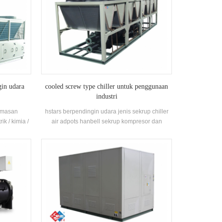
gin udara
cooled screw type chiller untuk penggunaan
industri
kemasan
hstars berpendingin udara jenis sekrup chiller
ik / kimia /
air adpots hanbell sekrup kompresor dan
usi untuk
pemulihan panas opsional untuk klien untuk
, industri
penggunaan inustry. kualitas tinggi dengan
 makanan,
pengoperasian yang mudah.
 voc dan
udara dalam