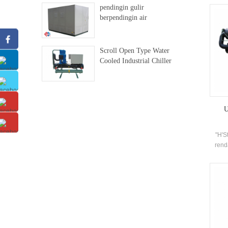
dilen
pendingin gulir
berpendingin air
Scroll Open Type Water
Cooled Industrial Chiller
U
"H'S
rend
pen
membu
memen
dan 