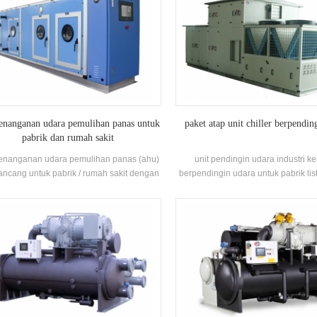
penanganan udara pemulihan panas untuk
paket atap unit chiller berpendin
pabrik dan rumah sakit
penanganan udara pemulihan panas (ahu)
unit pendingin udara industri 
rancang untuk pabrik / rumah sakit dengan
berpendingin udara untuk pabrik listr
i fungsi pendingin, pemanas, pelembab,
tekstilh. bintang menawarkan sol
dehumidifying dan pemurni udara.
industri farmasi, industri elektronik
otomotif, percetakan dan industri
bangunan komersial, perawatan
perlindungan lingkungan, kualitas 
ruangan, ventilasi laut