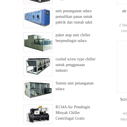
unit penanganan udara
air
pemulihan panas untuk
pabrik dan rumah sakit
2 Sta
coo
paket atap unit chiller
Ce
berpendingin udara
pe
insta
cooled screw type chiller
untuk penggunaan
industri
Sistem unit penanganan
udara
Scro
R134A Air Pendingin
Minyak Chiller
HS
Centrifugal Gratis
Intu
komp