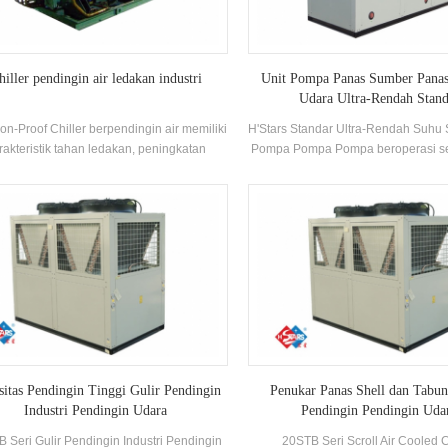
hiller pendingin air ledakan industri
Unit Pompa Panas Sumber Pana
Udara Ultra-Rendah Stand
ion-Proof Chiller berpendingin air memiliki
H'Stars Standar Ultra-Rendah Suhu
rakteristik tahan ledakan, peningkatan
Pompa Pompa Pompa beroperasi sec
elamatan, diisi minyak, diisi pasir, tidak
di lingkungan -25 ℃ ~ 43 ℃, me
u, pot dan kedap udara, dll., Yang cocok
udara sebagai sumber panas, tidak 
kLingkungan ruang dalam ruangan yang
yang dibuang, dan 55 ° C Air panas
tutup sendiri dengan campuran gas yang
untuk memenuhi permintaan air pa
meledak di udara.
35-55 ° C. fungsi pemanasan, co
pasokan udara langsung atau radia
pemanasan.
itas Pendingin Tinggi Gulir Pendingin
Penukar Panas Shell dan Tabun
Industri Pendingin Udara
Pendingin Pendingin Uda
 Seri Gulir Pendingin Industri Pendingin
20STB Seri Scroll Air Cooled C