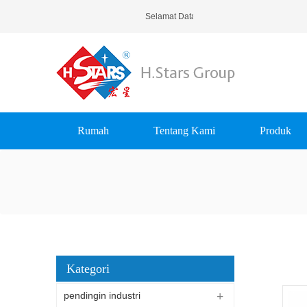
Selamat Datang Di H.Stars (Guangzhou)
Rumah
Tentang Kami
Produk
Kategori
pendingin industri