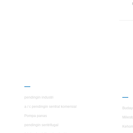
Sepen
Ti
mengg
PRODUK
TE
H.S
pendingin industri
a / c pendingin sentral komersial
Buday
Pompa panas
Milest
pendingin sentrifugal
Kehor