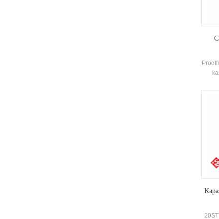
C
Prooff
ka
kes
memic
untu
ter
Kapas
20STB