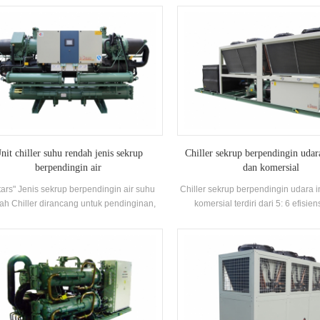
gkapi dengan kondensor pendingin yang
danDiproduksi Efisiensi Tinggi Evap
sangat baik dan evaporator
Banjir, R22 dan R134A Refrigerant
Panas dapat dikonfigurasi berdasar
Pelanggan Kebutuhan. Unit ini me
standar Spesifikasi.
nit chiller suhu rendah jenis sekrup
Chiller sekrup berpendingin udar
berpendingin air
dan komersial
tars" Jenis sekrup berpendingin air suhu
Chiller sekrup berpendingin udara i
ah Chiller dirancang untuk pendinginan,
komersial terdiri dari 5: 6 efisiens
dinginan dan industri Pendinginan. Ini
Kompresor Sekrup berkualitas tingg
tuhkan rangkaian lengkap model untuk
dan evaporator, dan dilengkapi d
uhi persyaratan kapasitas pendinginan
merek Kontrol Listrik Komponen, 
suhu yang berbeda Persyaratan. Merek:
digunakan secara luas di berbagai
H'Stars