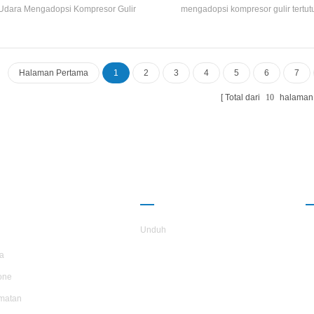
Udara Mengadopsi Kompresor Gulir
mengadopsi kompresor gulir tertut
uhnya Hermetik, Dikembangkan Efisiensi
independen mengembangkan
nggi Penukar panas shell dan tabung,
memproduksi efisiensi tinggi Shel
unakan R22, R407C Refrigeran, efisiensi
Penukar panas dan penukar pana
energi kelas hingga 2 level
mengadopsi R22 dan R407C ref
Halaman Pertama
1
2
3
4
5
6
7
Total dari
10
halaman
NTANG
KEMITRAAN
TARS
Unduh
a
one
matan