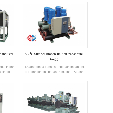
orator Jenis
pendinginan, dengan kompresor merek terkenal
. Pemulihan
dan kontrol elektronik Komponen. Itu dilengkapi
kan Thermal
dengan efisiensi tinggi Shell-and-Tube
miliki 39
kondensor dan evaporator.
a industri
85 ℃ Sumber limbah unit air panas suhu
tinggi
ndustri dan
H'Stars Pompa panas sumber air limbah unit
i tinggi
(dengan dingin / panas Pemulihan) Adalah
i kondensor
peralatan air panas yang dikembangkan dan
engan nama
diproduksi untuk pemandian, kolam air panas,
yang dapat
kolam renang, dan tempat mandi lainnya,
 industri
mengekstraksi panas dari limbah domestik,
menghemat energi dan melindungi
lingkungan.energy Menyimpan adalah 30% ~
50% Dibandingkan dengan metode pemanasan
konvensional, yang dapat sangat mengurangi