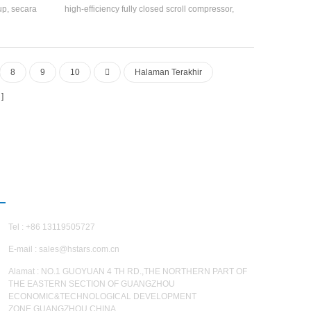
up, secara
high-efficiency fully closed scroll compressor,
 dan
self-developed and manufactured high-
l-and-Tube
efficiency shell-and-tube heat exchanger and
s koil,
coil heat exchanger, using R22, R134a, R407c
rigeran
refrigerant
8
9
10
Halaman Terakhir
HUBUNGI KAMI
Tel : +86 13119505727
E-mail :
sales@hstars.com.cn
Alamat : NO.1 GUOYUAN 4 TH RD.,THE NORTHERN PART OF
THE EASTERN SECTION OF GUANGZHOU
ECONOMIC&TECHNOLOGICAL DEVELOPMENT
ZONE,GUANGZHOU,CHINA