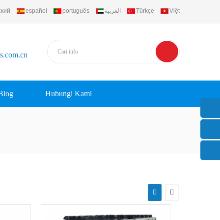
ский
español
português
العربية
Türkçe
Việt
rs.com.cn
Blog
Hubungi Kami