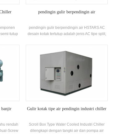
Chiller
pendingin gulir berpendingin air
.Komponen
pendingin gulir berpendingin air HSTARS AC
 semi-tutup
desain kotak tertutup adalah jenis AC tipe split,
ipe Semprot
yang banyak digunakan di rumah dan kecil
sirkulasi
kantor. Kabinet AC memiliki keunggulan daya
omizers dan
tinggi dan angin kencang daya. Unit ini memiliki
Aplikasi:
8 spesifikasi standar dan inlet air pendingin
 pendingin
suhu. Rentang 21-35 °C. Merek: HSTARS
es industri
pendinginKapasitas Kisaran: 25.7kw ~ 147.7kw
Aplikasi: Pabrik, restoran, pusat perbelanjaan,
kantor dan AC lainnya sistem.
 banjir
Gulir kotak tipe air pendingin industri chiller
uhu rendah
Scroll Box Type Water Cooled Industri Chiller
 Dual-Screw
dilengkapi dengan tangki air dan pompa air
diri
yang bersirkulasi sesuai dengan kapasitas