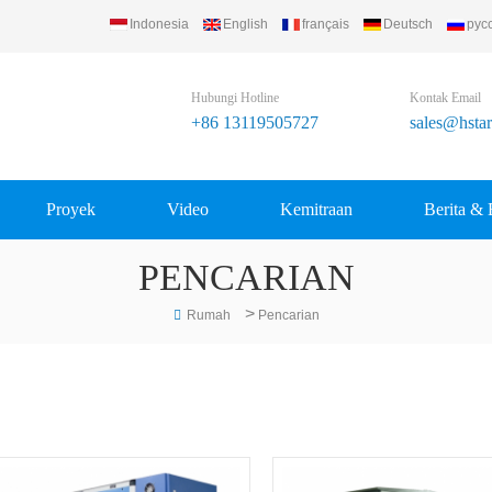
Indonesia
English
français
Deutsch
рус
 Refrigerating Equipment Group Ltd..
Hubungi Hotline
Kontak Email
+86 13119505727
sales@hsta
Proyek
Video
Kemitraan
Berita & 
PENCARIAN
>
Rumah
Pencarian