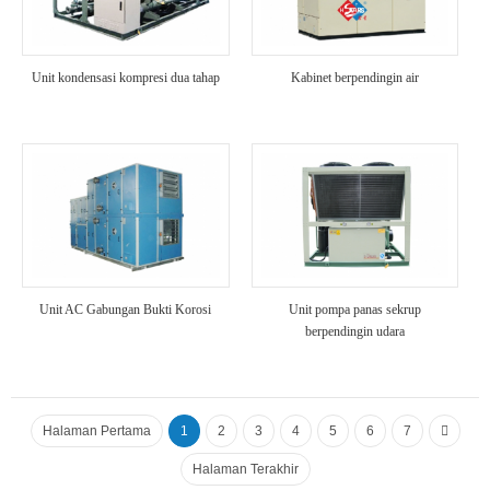
Unit kondensasi kompresi dua tahap
Kabinet berpendingin air
Unit AC Gabungan Bukti Korosi
Unit pompa panas sekrup
berpendingin udara
Halaman Pertama
1
2
3
4
5
6
7
Halaman Terakhir