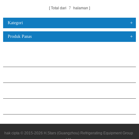
Total dari
7
halaman
Kategori
Produk Panas
PRODUK
TENTANG H.STARS
KEMITRAAN
HUBUNGI KAMI
hak cipta © 2015-2026 H.Stars (Guangzhou) Refrigerating Equipment Group