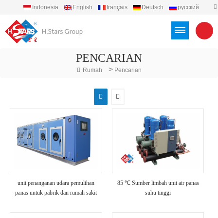
Indonesia
English
français
Deutsch
русский
español
português
العربية
Türkçe
Việt
PENCARIAN
>
Rumah
Pencarian
unit penanganan udara pemulihan
85 ℃ Sumber limbah unit air panas
panas untuk pabrik dan rumah sakit
suhu tinggi