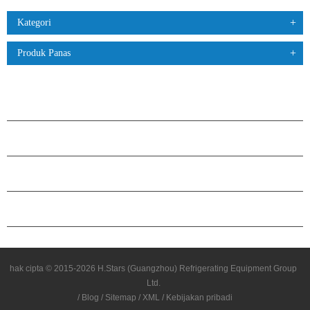
Kategori
Produk Panas
PRODUK
TENTANG H.STARS
KEMITRAAN
HUBUNGI KAMI
hak cipta © 2015-2026 H.Stars (Guangzhou) Refrigerating Equipment Group
Ltd.
/
Blog
/
Sitemap
/
XML
/
Kebijakan pribadi