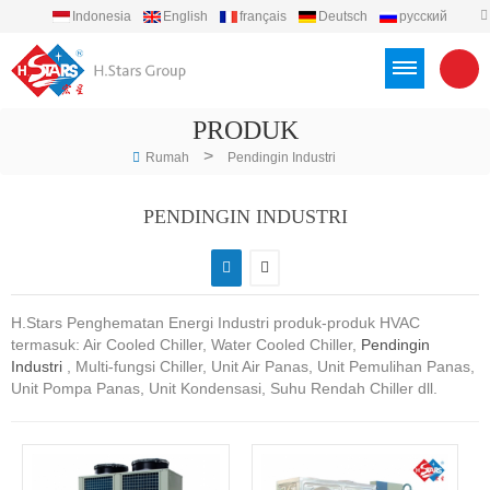
Indonesia
English
français
Deutsch
русский
español
português
العربية
Türkçe
Việt
PRODUK
>
Rumah
Pendingin Industri
PENDINGIN INDUSTRI
H.Stars Penghematan Energi Industri produk-produk HVAC
termasuk: Air Cooled Chiller, Water Cooled Chiller,
Pendingin
Industri
, Multi-fungsi Chiller, Unit Air Panas, Unit Pemulihan Panas,
Unit Pompa Panas, Unit Kondensasi, Suhu Rendah Chiller dll.