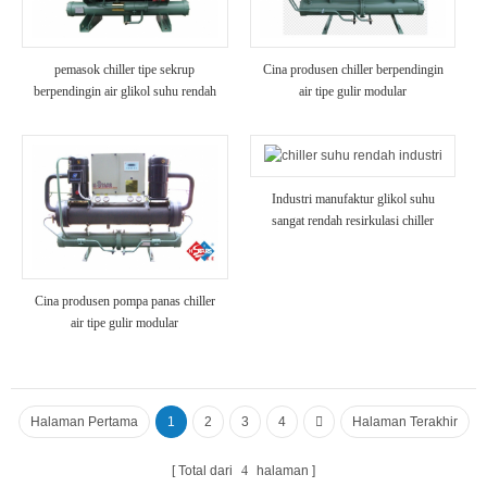
pemasok chiller tipe sekrup
Cina produsen chiller berpendingin
berpendingin air glikol suhu rendah
air tipe gulir modular
Industri manufaktur glikol suhu
sangat rendah resirkulasi chiller
berpendingin udara
Cina produsen pompa panas chiller
air tipe gulir modular
Halaman Pertama
1
2
3
4
Halaman Terakhir
Total dari
4
halaman