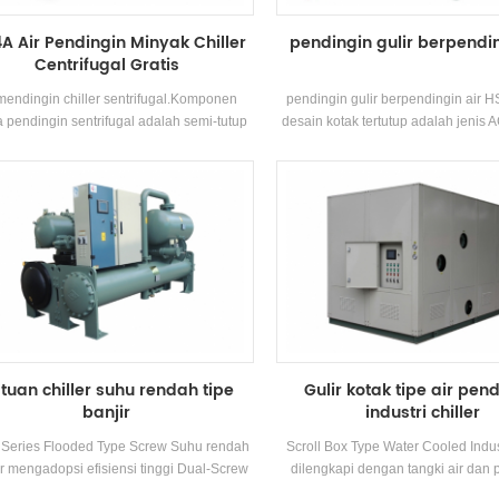
A Air Pendingin Minyak Chiller
pendingin gulir berpendin
Centrifugal Gratis
 mendingin chiller sentrifugal.Komponen
pendingin gulir berpendingin air
 pendingin sentrifugal adalah semi-tutup
desain kotak tertutup adalah jenis AC
utub Kompresor sentrifugal, Tipe Semprot
yang banyak digunakan di rumah 
tuh-film) Evaporator, Sistem Resirkulasi
kantor. Kabinet AC memiliki keung
 Refrigerant, Tipe Flash Economizers dan
tinggi dan angin kencang daya. Unit 
fice Plat Throttling Perangkat. Aplikasi:
8 spesifikasi standar dan inlet air
tama digunakan dalam sistem pendingin
suhu. Rentang 21-35 °C. Merek
 sentral dan pendinginan proses industri
pendinginKapasitas Kisaran: 25.7k
Aplikasi: Pabrik, restoran, pusat pe
kantor dan AC lainnya sist
tuan chiller suhu rendah tipe
Gulir kotak tipe air pen
banjir
industri chiller
 Series Flooded Type Screw Suhu rendah
Scroll Box Type Water Cooled Indust
er mengadopsi efisiensi tinggi Dual-Screw
dilengkapi dengan tangki air dan 
kompresor, dikembangkan sendiri
yang bersirkulasi sesuai dengan 