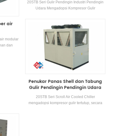
20STB Seri Gulir Pendingin Industri Pendingin
Udara Mengadopsi Kompresor Gulir
Sepenuhnya Hermetik, Dikembangkan Efisiensi
Tinggi Penukar panas shell dan tabung,
er air
menggunakan R22, R407C Refrigeran, efisiensi
energi kelas hingga 2 level
air modular
inan dan
satu mesin.
boiler dan
inan sudah
ihan dan
ringkat
Penukar Panas Shell dan Tabung
evel.
Gulir Pendingin Pendingin Udara
20STB Seri Scroll Air Cooled Chiller
mengadopsi kompresor gulir tertutup, secara
independen mengembangkan dan
memproduksi efisiensi tinggi Shell-and-Tube
Penukar panas dan penukar panas koil,
mengadopsi R22 dan R407C refrigeran