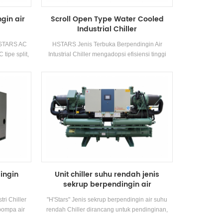
gin air
Scroll Open Type Water Cooled
Industrial Chiller
 HSTARS AC
HSTARS Jenis Terbuka Berpendingin Air
 tipe split,
Intustrial Chiller mengadopsi efisiensi tinggi
dan kecil
komponen kompresor dan kontrol elektronik,
gulan daya
dilengkapi dengan kondensor pendingin yang
ini memiliki
sangat baik dan evaporator
 pendingin
: HSTARS
w ~ 147.7kw
rbelanjaan,
em.
dingin
Unit chiller suhu rendah jenis
sekrup berpendingin air
ri Chiller
"H'Stars" Jenis sekrup berpendingin air suhu
pompa air
rendah Chiller dirancang untuk pendinginan,
kapasitas
pendinginan dan industri Pendinginan. Ini