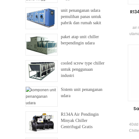
unit penanganan udara
R134
pemulihan panas untuk
pabrik dan rumah sakit
air
utama
paket atap unit chiller
dua k
berpendingin udara
(Ja
Cairan
Ori
cooled screw type chiller
Teru
untuk penggunaan
udara
industri
Sistem unit penanganan
udara
Sa
R134A Air Pendingin
Minyak Chiller
40std
Centrifugal Gratis
Chill