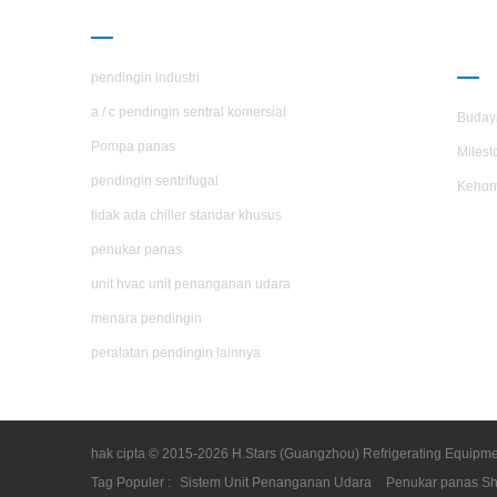
PRODUK
TE
H.S
pendingin industri
a / c pendingin sentral komersial
Buday
Pompa panas
Milest
pendingin sentrifugal
Kehor
tidak ada chiller standar khusus
penukar panas
unit hvac unit penanganan udara
menara pendingin
peralatan pendingin lainnya
hak cipta © 2015-2026 H.Stars (Guangzhou) Refrigerating Equipme
Tag Populer :
Sistem Unit Penanganan Udara
Penukar panas Sh