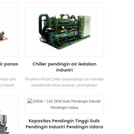
ek terkenal
membutuhkan rangkaian lengkap model untuk
u dilengkapi
memenuhi persyaratan kapasitas pendinginan
nd-Tube
dan suhu yang berbeda Persyaratan. Merek:
.
H'Stars
ir panas
Chiller pendingin air ledakan
industri
imbah unit
Prooffion-Proof Chiller berpendingin air memiliki
n) Adalah
karakteristik tahan ledakan, peningkatan
ngkan dan
keselamatan, diisi minyak, diisi pasir, tidak
air panas,
memicu, pot dan kedap udara, dll., Yang cocok
lainnya,
untukLingkungan ruang dalam ruangan yang
domestik,
tertutup sendiri dengan campuran gas yang
dungi
meledak di udara.
Kapasitas Pendingin Tinggi Gulir
lah 30% ~
Pendingin Industri Pendingin Udara
 pemanasan
mengurangi