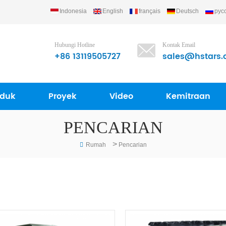
Indonesia
English
français
Deutsch
рус
) Refrigerating Equipment Group Ltd..
Hubungi Hotline
Kontak Email
+86 13119505727
sales@hstars.
oduk
Proyek
Video
Kemitraan
PENCARIAN
>
Rumah
Pencarian