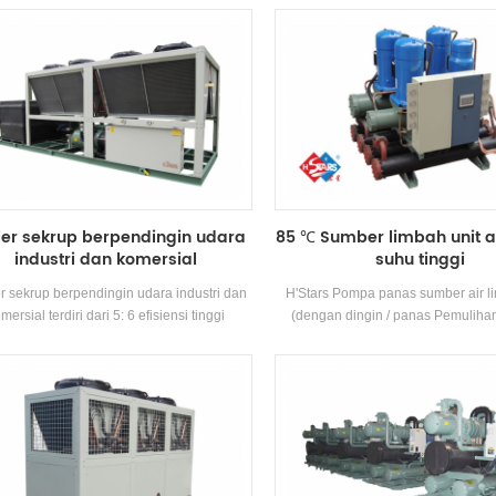
roduksi Efisiensi Tinggi Evaporator Jenis
pendinginan, dengan kompresor mer
r, R22 dan R134A Refrigerant. Pemulihan
dan kontrol elektronik Komponen. It
dapat dikonfigurasi berdasarkan Thermal
dengan efisiensi tinggi Shell-a
anggan Kebutuhan. Unit ini memiliki 39
kondensor dan evaporator
standar Spesifikasi.
ler sekrup berpendingin udara
85 ℃ Sumber limbah unit a
industri dan komersial
suhu tinggi
er sekrup berpendingin udara industri dan
H'Stars Pompa panas sumber air l
mersial terdiri dari 5: 6 efisiensi tinggi
(dengan dingin / panas Pemuliha
esor Sekrup berkualitas tinggi kondensor
peralatan air panas yang dikemba
evaporator, dan dilengkapi dengan nama
diproduksi untuk pemandian, kolam 
k Kontrol Listrik Komponen, yang dapat
kolam renang, dan tempat mandi 
unakan secara luas di berbagai industri
mengekstraksi panas dari limbah 
menghemat energi dan melin
lingkungan.energy Menyimpan ada
50% Dibandingkan dengan metode
konvensional, yang dapat sangat 