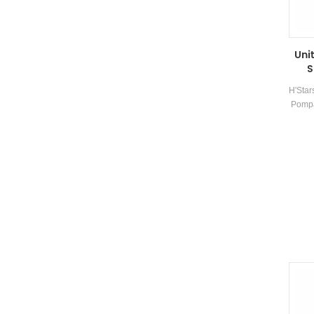
Uni
S
H'Star
Pompa
di 
udara
yang 
untu
35-
pas