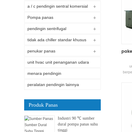
a / c pendingin sentral komersial
Pompa panas
pendingin sentrifugal
tidak ada chiller standar khusus
pake
penukar panas
unit hvac unit penanganan udara
u
berpe
menara pendingin
tek
indu
peralatan pendingin lainnya
oto
ba
perli
Produk Panas
Industri 90 ℃ sumber
dural pompa panas suhu
tinggi