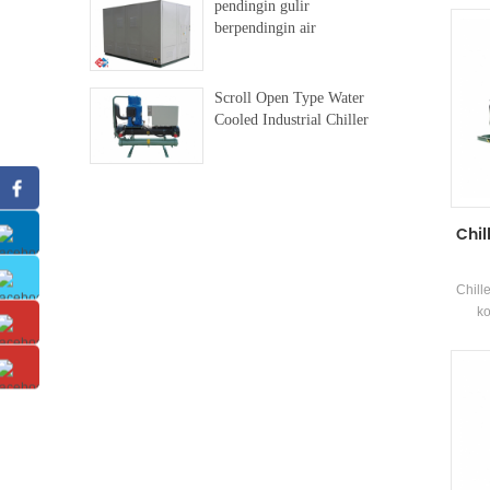
pendingin gulir
danDip
berpendingin air
Banji
Panas 
Pel
Scroll Open Type Water
Cooled Industrial Chiller
Chil
Chill
ko
Kompr
dan 
mere
dig