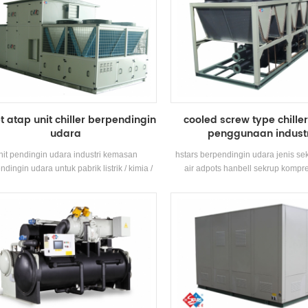
t atap unit chiller berpendingin
cooled screw type chille
udara
penggunaan indust
nit pendingin udara industri kemasan
hstars berpendingin udara jenis sek
ndingin udara untuk pabrik listrik / kimia /
air adpots hanbell sekrup kompr
stilh. bintang menawarkan solusi untuk
pemulihan panas opsional untuk k
stri farmasi, industri elektronik, industri
penggunaan inustry. kualitas ting
motif, percetakan dan industri makanan,
pengoperasian yang muda
ngunan komersial, perawatan voc dan
ndungan lingkungan, kualitas udara dalam
ruangan, ventilasi laut