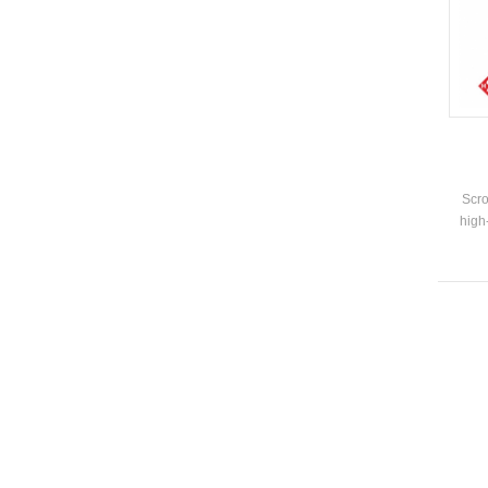
Scro
high-
s
effi
coil 