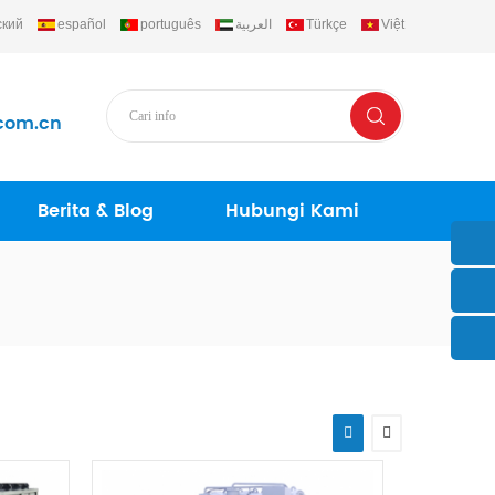
ский
español
português
العربية
Türkçe
Việt
com.cn
Berita & Blog
Hubungi Kami