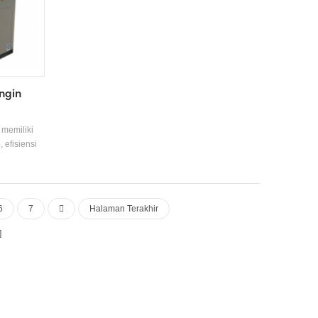
ingin
 memiliki
 efisiensi
raan yang
gi adalah 4-
 21500 KCAL
cok untuk
6
7
Halaman Terakhir
ya pabrik,