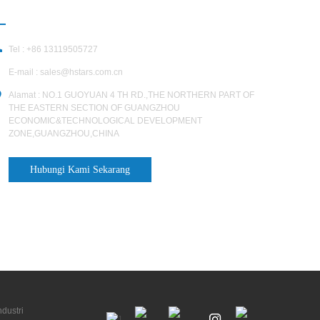
HUBUNGI KAMI
Tel : +86 13119505727
E-mail :
sales@hstars.com.cn
Alamat : NO.1 GUOYUAN 4 TH RD.,THE NORTHERN PART OF
THE EASTERN SECTION OF GUANGZHOU
ECONOMIC&TECHNOLOGICAL DEVELOPMENT
ZONE,GUANGZHOU,CHINA
Hubungi Kami Sekarang
ndustri