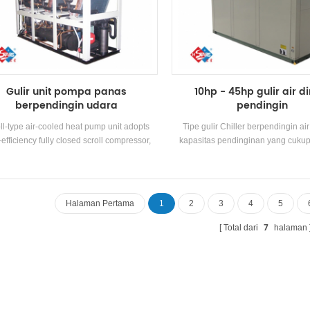
Gulir unit pompa panas
10hp - 45hp gulir air d
berpendingin udara
pendingin
ll-type air-cooled heat pump unit adopts
Tipe gulir Chiller berpendingin air
efficiency fully closed scroll compressor,
kapasitas pendinginan yang cukup,
elf-developed and manufactured high-
tinggi, pembersihan dan pemeliha
ciency shell-and-tube heat exchanger and
mudah, dan peringkat efisiensi ener
heat exchanger, using R22, R134a, R407c
2. Kapasitas pendinginan Kisaran:
refrigerant
ke 113400 KCAL (10hp ~ 45hp), co
Halaman Pertama
1
2
3
4
5
kantor kecil dan menengah, lokakar
hotel, villa, dll
7
Total dari
halaman