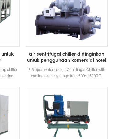
r untuk
air sentrifugal chiller didinginkan
ri
untuk penggunaan komersial hotel
rup chiller
2 Stages water cooled Centrifugal Chiller with
esor dan
cooling capacity range from 500~1500RT .
lien untuk
Centrifugal chiller is so reliable, so high-
gi dengan
performing, so future-proof that once it’s
h.
installed, you may never have to think about it
again. Low maintance cost.