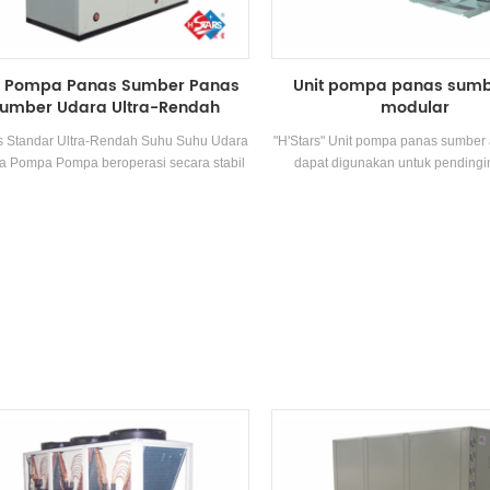
operasi biaya.
t Pompa Panas Sumber Panas
Unit pompa panas sumb
umber Udara Ultra-Rendah
modular
Standar
s Standar Ultra-Rendah Suhu Suhu Udara
"H'Stars" Unit pompa panas sumber 
 Pompa Pompa beroperasi secara stabil
dapat digunakan untuk pending
lingkungan -25 ℃ ~ 43 ℃, menggunakan
pemanasan, dan dapat diganti oleh 
 sebagai sumber panas, tidak ada polutan
Sistem dapat menggantikan sistem 
dibuang, dan 55 ° C Air panas disiapkan
AC asli Sistem; Kapasitas pending
k memenuhi permintaan air panas antara
cukup, efisiensi tinggi, pembers
55 ° C. fungsi pemanasan, cocok untuk
pemeliharaannya mudah, dan pe
okan udara langsung atau radiasi lantai
efisiensi energi adalah 5-1. l
pemanasan.