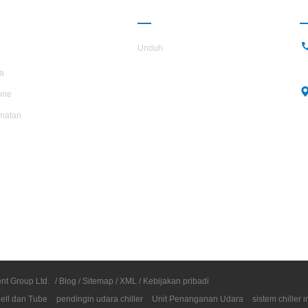
NTANG
KEMITRAAN
TARS
Unduh
a
one
matan
nt Group Ltd.
/
Blog
/
Sitemap
/
XML
/
Kebijakan pribadi
ell dan Tube
pendingin udara chiller
Unit Penanganan Udara
sistem chiller i