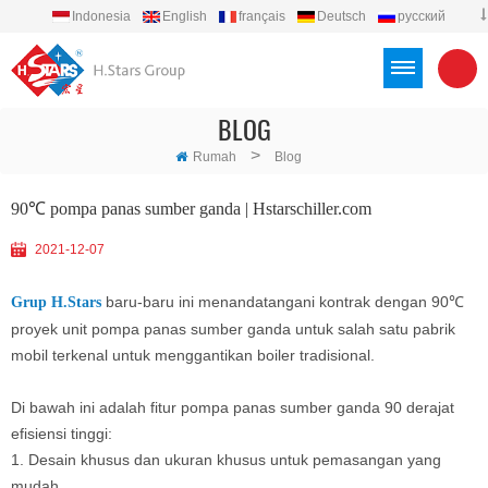
Indonesia
English
français
Deutsch
русский
español
português
العربية
Türkçe
Việt
BLOG
>
Rumah
Blog
90℃ pompa panas sumber ganda | Hstarschiller.com
2021-12-07
baru-baru ini menandatangani kontrak dengan 90℃
Grup H.Stars
proyek unit pompa panas sumber ganda untuk salah satu pabrik
mobil terkenal untuk menggantikan boiler tradisional.
Di bawah ini adalah fitur pompa panas sumber ganda 90 derajat
efisiensi tinggi:
1. Desain khusus dan ukuran khusus untuk pemasangan yang
mudah.