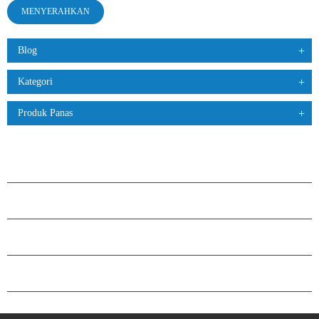
Blog
Kategori
Produk Panas
PRODUK
TENTANG H.STARS
KEMITRAAN
HUBUNGI KAMI