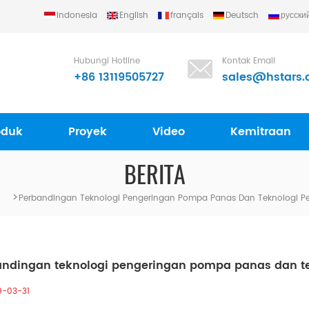
Indonesia
English
français
Deutsch
русски
Hubungi Hotline
Kontak Email
+86 13119505727
sales@hstars.
oduk
Proyek
Video
Kemitraan
BERITA
>
Perbandingan Teknologi Pengeringan Pompa Panas Dan Teknologi Pe
ndingan teknologi pengeringan pompa panas dan tek
9-03-31