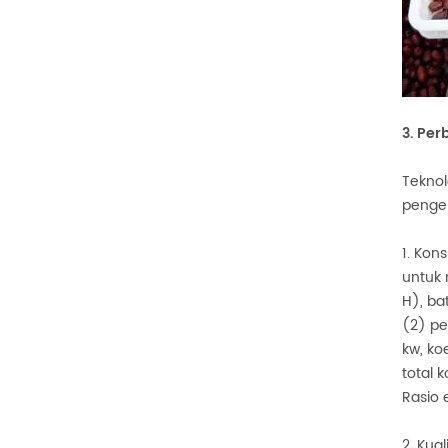
3. Per
Teknol
penger
1. Kon
untuk 
H), ba
(2) pe
kw, ko
total 
Rasio 
2. Kua