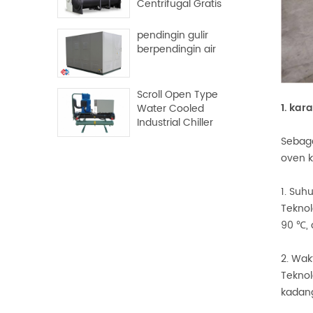
Centrifugal Gratis
pendingin gulir
berpendingin air
Scroll Open Type
1. kar
Water Cooled
Industrial Chiller
Sebaga
oven k
1. Suh
Teknol
90 ℃, 
2. Wak
Teknol
kadang