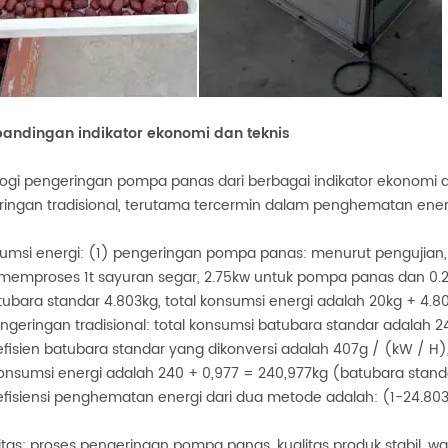
bandingan indikator ekonomi dan teknis
ogi pengeringan pompa panas dari berbagai indikator ekonomi dan
ingan tradisional, terutama tercermin dalam penghematan energi, 
sumsi energi: (1) pengeringan pompa panas: menurut pengujia
memproses 1t sayuran segar, 2.75kw untuk pompa panas dan 0.2
tubara standar 4.803kg, total konsumsi energi adalah 20kg + 4.
ngeringan tradisional: total konsumsi batubara standar adalah 
efisien batubara standar yang dikonversi adalah 407g / (kW / H)
konsumsi energi adalah 240 + 0,977 = 240,977kg (batubara stand
efisiensi penghematan energi dari dua metode adalah: (1-24.803
litas: proses pengeringan pompa panas, kualitas produk stabil, 