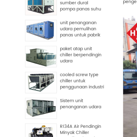
penger
sumber dural
pompa panas suhu
tinggi
unit penanganan
udara pemulihan
panas untuk pabrik
dan rumah sakit
paket atap unit
chiller berpendingin
udara
cooled screw type
chiller untuk
penggunaan industri
Sistem unit
penanganan udara
R134A Air Pendingin
Minyak Chiller