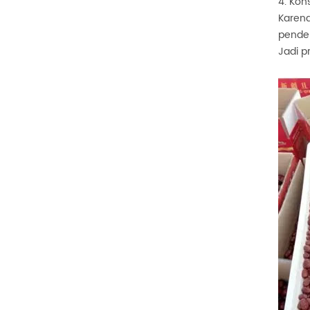
4. Kon
Karena
pendek
Jadi p