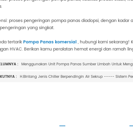
.
siensi: proses pengeringan pompa panas diadopsi, dengan kadar a
pengeringan yang singkat.
nda tertarik
Pompa Panas komersial
, hubungi kami sekarang! 
ggan HVAC. Berikan kamu
peralatan hemat energi dan ramah li
ELUMNYA :
Menggunakan Unit Pompa Panas Sumber Limbah Untuk Men
IKUTNYA :
ANG H.STARS
KEMITRAAN
H