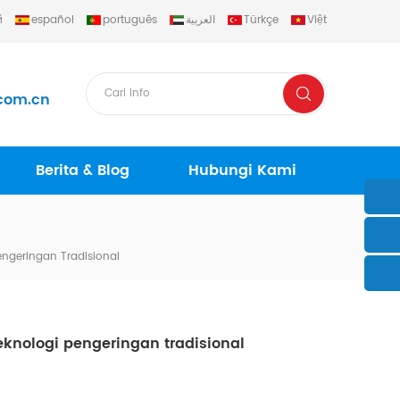
й
español
português
العربية
Türkçe
Việt
com.cn
Berita & Blog
Hubungi Kami
ngeringan Tradisional
nologi pengeringan tradisional