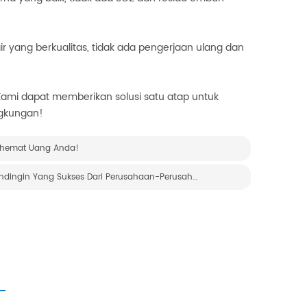
ir yang berkualitas, tidak ada pengerjaan ulang dan
Kami dapat memberikan solusi satu atap untuk
ngkungan!
ghemat Uang Anda!
H.Bintang Jenis Chiller Berpendingin Air Sekrup ----- Sistem Pendingin Yang Sukses Dari Perusahaan-Perusahaan Indonesia Yang Terkenal
UBUNGI KAMI