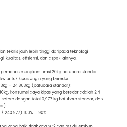
 teknis jauh lebih tinggi daripada teknologi
kualitas, efisiensi, dan aspek lainnya.
n, pemanas mengkonsumsi 20kg batubara standar
kw untuk kipas angin yang beredar.
803kg = 24.803kg (batubara standar);
240kg, konsumsi daya kipas yang beredar adalah 2,4
, setara dengan total 0,977 kg batubara standar, dan
ar).
 / 240.977) 100% = 90%.
warna yang baik, tidak ada SO2 dan residu embun