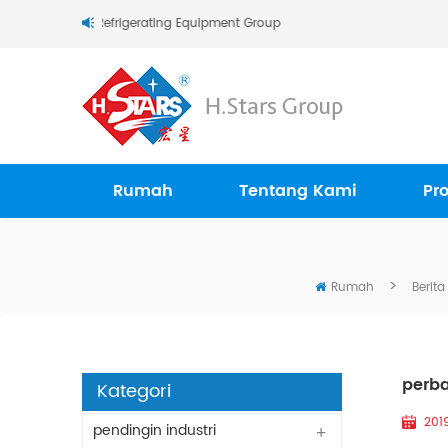
.Stars (Guangzhou) Refrigerating Equipment Group Ltd..
Rumah
Tentang Kami
Pr
>
Rumah
Berita
perba
Kategori
201
pendingin industri