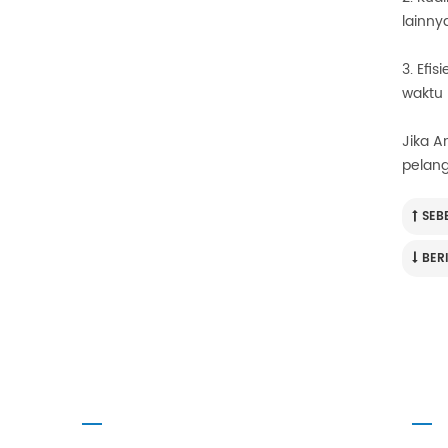
lainnya
3. Efi
waktu 
Jika A
pelan
SEB
BER
PRODUK
TENT