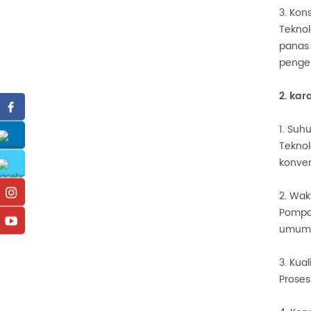
3. Kon
Teknol
panas 
penger
2.
kar
1. Suh
Teknol
konven
2. Wak
Pompa 
umumny
3. Kua
Proses