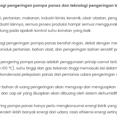
logi pengeringan pompa panas dan teknologi pengeringan t
ni, pertanian, makanan, industri kimia, keramik, obat-obatan, pe
dustri lainnya, semua proses produksi hampir semua menggunak
tung pada apakah kontrol suhu konstan yang baik.
ogi pengeringan pompa panas bersifat ringan, dekat dengan me
produk pertanian, bahan obat, dan pengeringan bahan sensitif p
p pengering pompa panas adalah penggunaan prinsip carnot terb
 100 ℃), suhu tinggi dan gas tekanan tinggi memasuki sisi dal
 kondensasi pelepasan panas dari pemanas udara pengeringan r
-bahan di ruang pengeringan akan menguap dan menguapkan u
 dan uap air yang diuapkan akan dibuang oleh sistem dehumidif
ing pompa panas hanya perlu mengkonsumsi energi listrik yang
oleh lebih banyak energi dari udara, rasio efisiensi energi set