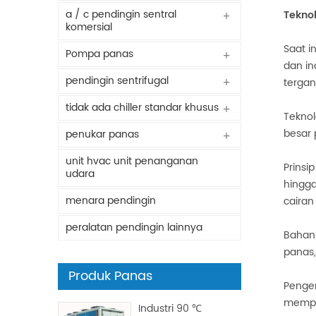
a / c pendingin sentral
Tekno
komersial
Saat i
Pompa panas
dan in
pendingin sentrifugal
tergan
tidak ada chiller standar khusus
Teknol
besar 
penukar panas
unit hvac unit penanganan
Prinsi
udara
hingga
menara pendingin
cairan
peralatan pendingin lainnya
Bahan
panas,
Produk Panas
Penger
memper
Industri 90 ℃