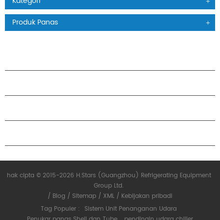
Kategori
Produk Panas
PRODUK
TENTANG H.STARS
KEMITRAAN
HUBUNGI KAMI
hak cipta © 2015-2026 H.Stars (Guangzhou) Refrigerating Equipment
Group Ltd.
/
Blog
/
Sitemap
/
XML
/
Kebijakan pribadi
Tag Populer :
Sistem Unit Penanganan Udara
Penukar panas Shell dan Tube
pendingin udara chiller