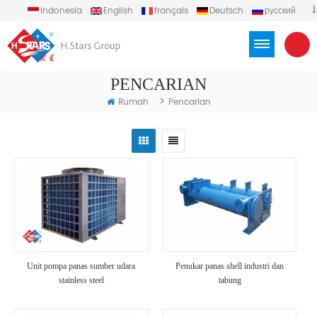
Indonesia
English
français
Deutsch
русский
español
português
العربية
Türkçe
Việt
PENCARIAN
>
Rumah
Pencarian
Unit pompa panas sumber udara
Penukar panas shell industri dan
stainless steel
tabung