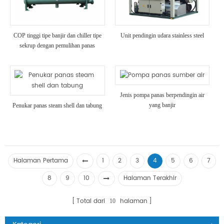
COP tinggi tipe banjir dan chiller tipe
Unit pendingin udara stainless steel
sekrup dengan pemulihan panas
Jenis pompa panas berpendingin air
yang banjir
Penukar panas steam shell dan tabung
Halaman Pertama
1
2
3
4
5
6
7
8
9
10
Halaman Terakhir
Total dari
halaman
10