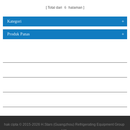
Total dari
6
halaman
Kategori
Produk Panas
PRODUK
TENTANG H.STARS
KEMITRAAN
HUBUNGI KAMI
hak cipta © 2015-2026 H.Stars (Guangzhou) Refrigerating Equipment Group