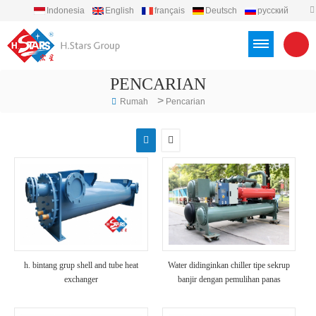
Indonesia
English
français
Deutsch
русский
español
português
العربية
Türkçe
Việt
PENCARIAN
>
Rumah
Pencarian
h. bintang grup shell and tube heat
Water didinginkan chiller tipe sekrup
exchanger
banjir dengan pemulihan panas