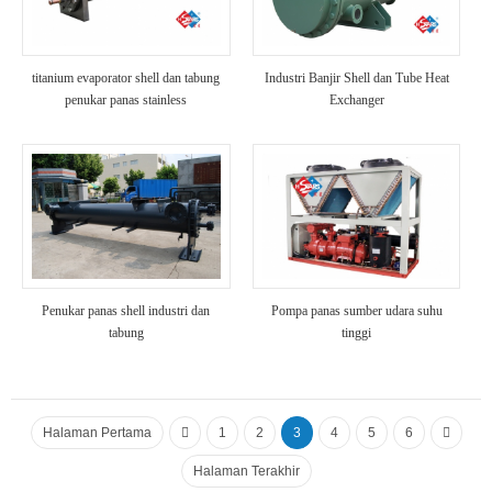
titanium evaporator shell dan tabung
Industri Banjir Shell dan Tube Heat
penukar panas stainless
Exchanger
Penukar panas shell industri dan
Pompa panas sumber udara suhu
tabung
tinggi
Halaman Pertama
1
2
3
4
5
6
Halaman Terakhir