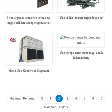
Penukar panas pembersih berkualitas
Unit chiller industri berpendingin air
tinggi shell dan tabung evaporator air
laut
Unit pompa panas suhu tinggi untuk
kolam renang
Mesin Unit Kondensor Evaporatif
Halaman Pertama
1
2
3
4
5
6
Halaman Terakhir