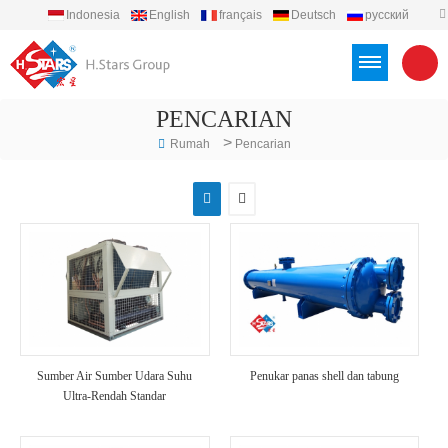
Indonesia
English
français
Deutsch
русский
español
português
العربية
Türkçe
Việt
PENCARIAN
>
Rumah
Pencarian
Sumber Air Sumber Udara Suhu
Penukar panas shell dan tabung
Ultra-Rendah Standar