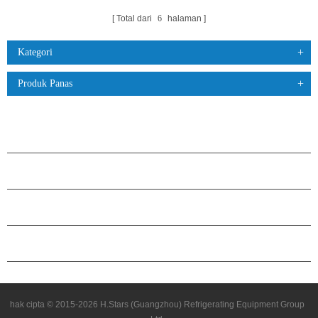
Total dari
6
halaman
Kategori
Produk Panas
PRODUK
TENTANG H.STARS
KEMITRAAN
HUBUNGI KAMI
hak cipta © 2015-2026 H.Stars (Guangzhou) Refrigerating Equipment Group