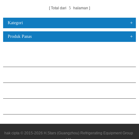
Total dari
5
halaman
Kategori
Produk Panas
PRODUK
TENTANG H.STARS
KEMITRAAN
HUBUNGI KAMI
hak cipta © 2015-2026 H.Stars (Guangzhou) Refrigerating Equipment Group