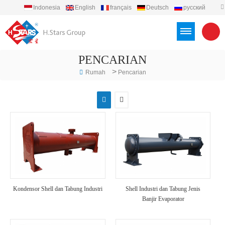
Indonesia
English
français
Deutsch
русский
español
português
العربية
Türkçe
Việt
PENCARIAN
>
Rumah
Pencarian
Kondensor Shell dan Tabung Industri
Shell Industri dan Tabung Jenis
Banjir Evaporator