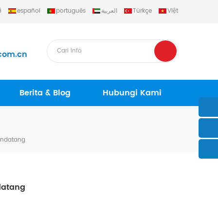
й
español
português
العربية
Türkçe
Việt
com.cn
Berita & Blog
Hubungi Kami
Mendatang
datang