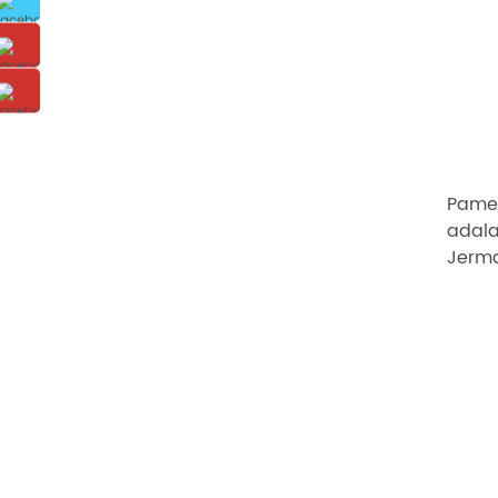
Pamer
adala
Jerma