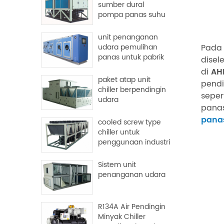
sumber dural
pompa panas suhu
tinggi
unit penanganan
Pada 
udara pemulihan
panas untuk pabrik
disel
dan rumah sakit
di
AH
paket atap unit
pendi
chiller berpendingin
seper
udara
panas
pana
cooled screw type
chiller untuk
penggunaan industri
Sistem unit
penanganan udara
R134A Air Pendingin
Minyak Chiller