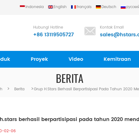
Indonesia
English
français
Deutsch
русски
ting Equipment Group Ltd..
Hubungi Hotline
Kontak Email
+86 13119505727
sales@hstars.
oduk
Proyek
Video
Kemitraan
BERITA
>
>
h
Berita
Grup H.stars Berhasil Berpartisipasi Pada Tahun 2020 
h.stars berhasil berpartisipasi pada tahun 2020 men
0-02-06