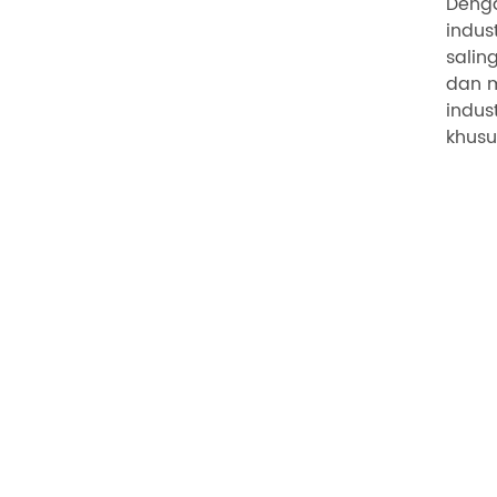
Denga
indus
salin
dan m
indus
khusu