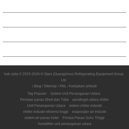
PRODUK
TENTANG H.STARS
KEMITRAAN
HUBUNGI KAMI
hak cipta © 2015-2026 H.Stars (Guangzhou) Refrigerating Equipment Group
Ltd.
/
Blog
/
Sitemap
/
XML
/
Kebijakan pribadi
Tag Populer :
Sistem Unit Penanganan Udara
Penukar panas Shell dan Tube
pendingin udara chiller
Unit Penanganan Udara
sistem chiller industri
chiller industri efisiensi tinggi
evaporator air industri
sistem air panas hotel
Pompa Panas Suhu Tinggi
humidifier unit penanganan udara