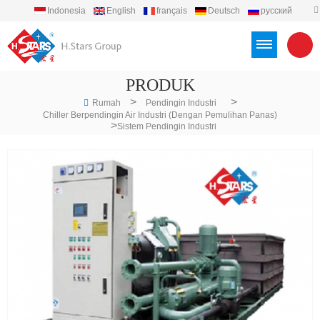
Indonesia
English
français
Deutsch
русский
español
português
العربية
Türkçe
Việt
PRODUK
>
>
Rumah
Pendingin Industri
Chiller Berpendingin Air Industri (dengan Pemulihan Panas)
>
Sistem Pendingin Industri