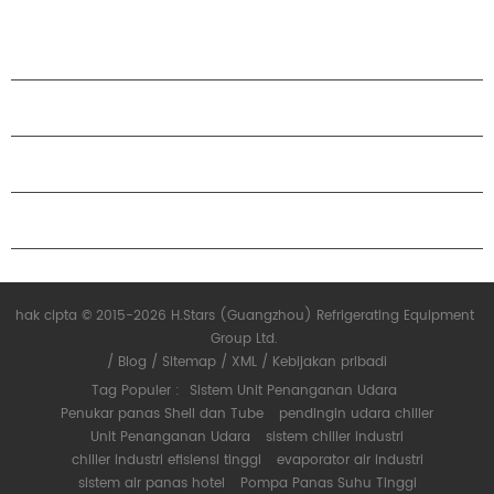
PRODUK
TENTANG H.STARS
KEMITRAAN
HUBUNGI KAMI
hak cipta © 2015-2026 H.Stars (Guangzhou) Refrigerating Equipment
Group Ltd.
/
Blog
/
Sitemap
/
XML
/
Kebijakan pribadi
Tag Populer :
Sistem Unit Penanganan Udara
Penukar panas Shell dan Tube
pendingin udara chiller
Unit Penanganan Udara
sistem chiller industri
chiller industri efisiensi tinggi
evaporator air industri
sistem air panas hotel
Pompa Panas Suhu Tinggi