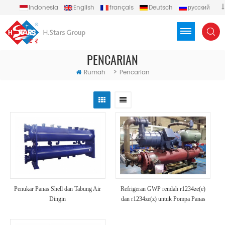
Indonesia
English
français
Deutsch
русский
español
português
العربية
Türkçe
Việt
PENCARIAN
>
Rumah
Pencarian
Penukar Panas Shell dan Tabung Air
Refrigeran GWP rendah r1234ze(e)
Dingin
dan r1234ze(z) untuk Pompa Panas
Sumber Gound Suhu Tinggi