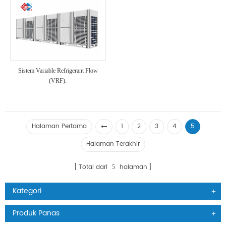
Sistem Variable Refrigerant Flow
(VRF).
Halaman Pertama
1
2
3
4
5
Halaman Terakhir
Total dari
halaman
5
Kategori
Produk Panas