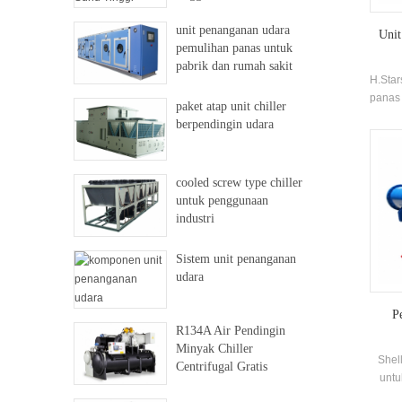
unit penanganan udara
Unit
pemulihan panas untuk
pabrik dan rumah sakit
H.Sta
panas 
paket atap unit chiller
dan m
berpendingin udara
dan 
mel
ak
cooled screw type chiller
untuk penggunaan
industri
Sistem unit penanganan
udara
P
R134A Air Pendingin
Minyak Chiller
Shel
Centrifugal Gratis
untu