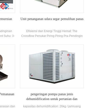
pemurnian
Unit penanganan udara segar pemulihan panas
ndinginan
Efisiensi dan Energi Tinggi Hemat: The
nt Suhu: 3-
Crossflow Penukar Piring Piring Pra-Pendingin
udara knalpot dan mentransfer panas ke udara
segar untuk pemanasan kembali, efisiensi
pertukaran panas udara knalpot dan udara
segar lebih daripada 90%, penukar dapat
mengurangi tonase pendingin udara yang
diperlukan udara segar dan konsumsi energi
secara keseluruhan sebesar 60 ~ 90%
 Pemanasan
pengeringan pompa panas jenis
dehumidification untuk pertanian dan
makanan laut
emanasan dan
kapasitas dehumidification: 26kg / jamruang