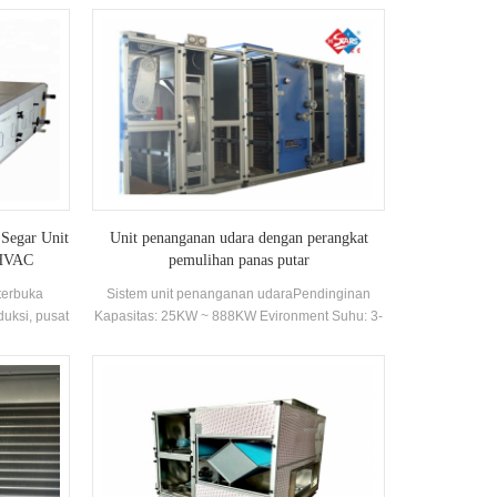
 Segar Unit
Unit penanganan udara dengan perangkat
 HVAC
pemulihan panas putar
 terbuka
Sistem unit penanganan udaraPendinginan
duksi, pusat
Kapasitas: 25KW ~ 888KW Evironment Suhu: 3-
kereta api,
43 ℃
mal.