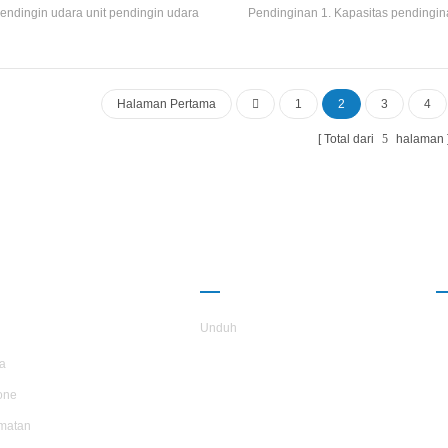
endingin udara unit pendingin udara
Pendinginan 1. Kapasitas pendingin
3KW ----- 14KW Aliran Udara Volume
----- 3070m3 / H
Halaman Pertama
1
2
3
4
Total dari
5
halaman
NTANG
KEMITRAAN
TARS
Unduh
a
one
matan