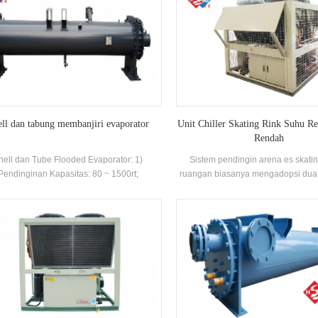
ll dan tabung membanjiri evaporator
Unit Chiller Skating Rink Suhu R
Rendah
hell dan Tube Flooded Evaporator: 1)
Sistem pendingin arena es skati
Pendinginan Kapasitas: 80 ~ 1500rt;
ruangan biasanya mengadopsi dua
Metode: ekspansi langsung dan tid
Pendinginan. Ekspansi langsung 
"HSTARS" kondensasi merek unit; 
Tidak Langsung Mengadopsi "HST
sekrup merek suhu rendah Chiller
digunakan sebagai refrigeran untu
es di gelanggang