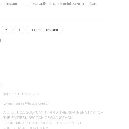
an Lingkup:
lingkup aplikasi: cocok untuk kayu, biji-bijian,
: 470m3 / H
biji-bijian, jamur, pengobatan tradisional cina,
produk akuatik, pakan, produk bioaktif,
minuman, tekstil, jarang buah, kertas, pigmen,
dll dan pengeringan dan dehumidifikasi dengan
5
Halaman Terakhir
bahan seperti mudah terbakar dan meledak
komponen
HUBUNGI KAMI
Tel : +86 13119505727
E-mail :
sales@hstars.com.cn
Alamat : NO.1 GUOYUAN 4 TH RD.,THE NORTHERN PART OF
THE EASTERN SECTION OF GUANGZHOU
ECONOMIC&TECHNOLOGICAL DEVELOPMENT
ZONE,GUANGZHOU,CHINA