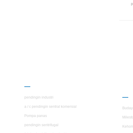
p
PRODUK
TE
H.S
pendingin industri
a / c pendingin sentral komersial
Buday
Pompa panas
Milest
pendingin sentrifugal
Kehor