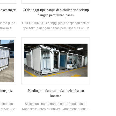
t exchanger
COP tinggi tipe banjir dan chiller tipe sekrup
dengan pemulihan panas
serba guna
Fitur HSTARS COP tinggi jenis banjir dan chiller
rokimia,
tipe sekrup dengan panas pemulihan: COP 5.2
tri lainnya.
atau di atas, dengan 10% hingga15% Konsumsi
energi yang lebih rendah selain Kering ketik.
integrasi
Pendingin udara suhu dan kelembaban
konstan
ndinginan
Sistem unit penanganan udaraPendinginan
nt Suhu: 2-
Kapasitas: 25KW ~ 888KW Evironment Suhu: 2-
43 ℃