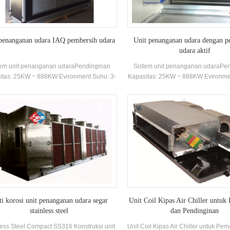
penanganan udara IAQ pembersih udara
Unit penanganan udara dengan 
udara aktif
tem unit penanganan udaraPendinginan
Sistem unit penanganan udaraPe
itas: 25KW ~ 888KW Evironment Suhu: 3-
Kapasitas: 25KW ~ 888KW Evironme
43 ℃
43 ℃
i korosi unit penanganan udara segar
Unit Coil Kipas Air Chiller untuk
stainless steel
dan Pendinginan
less Steel Compact SS316 Konstruksi unit
Unit Coil Kipas Air Chiller untuk P