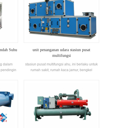
endah Suhu
unit penanganan udara stasiun pusat
multifungsi
ng dalam
stasiun pusat multifungsi ahu, ini berlaku untuk
 pendingin
rumah sakit, rumah kaca jamur, bengkel
ak langsung
pengolahan makanan dll. Kami dapat
mengadopsi
mengontrol kelembaban udara dengan tepat
Pendinginan
untuk memenuhi kondisi kerja Anda. Terlebih
ARS" Jenis
lagi, kita juga dapat mengontrol tingkat
, Glikol
kebersihan, kapasitas pendinginan atau
k membentuk
pemanasan ahu dengan tepat.produk kami
semua pembuatan disesuaikan, kami
merancang unit sendiri untuk Anda.