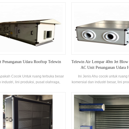
mesinan. Perawatannya yang nyaman,
erja transfer panas yang tinggi, banyak
unakan dalam proses kimia, pembangkit
trik, mesin pendingin dan lainnya Acara.
t Penanganan Udara Rooftop Telewin
Telewin Air Lempar 40m Jet Blow
AC Unit Penanganan Udara
pakah Cocok Untuk ruang terbuka besar
Ini Jenis Ahu cocok untuk ruang
 industri, lini produksi, pusat olahraga,
komersial dan industri besar, lini pro
inal bandara, stasiun kereta api, bengkel
olahraga, terminal bandara, stasiun 
pabrik, dan pusat perbelanjaan
bengkel pabrik dan belanja 