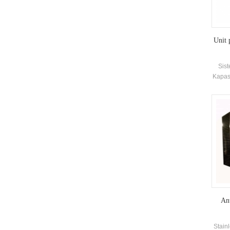
Unit 
Sis
Kapas
Ant
Stain