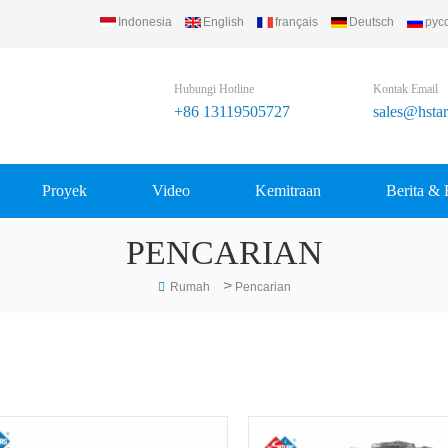
Indonesia
English
français
Deutsch
рус
Hubungi Hotline
Kontak Email
+86 13119505727
sales@hsta
Proyek
Video
Kemitraan
Berita & 
PENCARIAN
>
Rumah
Pencarian