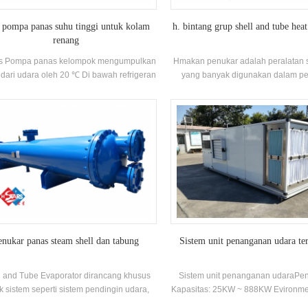
 pompa panas suhu tinggi untuk kolam
h. bintang grup shell and tube hea
renang
rs Pompa panas kelompok mengumpulkan
Hmakan penukar adalah peralatan 
dari udara oleh 20 ℃ Di bawah refrigeran
yang banyak digunakan dalam pet
emampatkan panas ke dalam suhu tinggi
metalurgi, refrigerasi, gas dan indus
refrigeran tekanan tinggi, dan kemudian
ewati perpindahan panas ke kebutuhan
an dipanaskan air atau media lainnya
enukar panas steam shell dan tabung
Sistem unit penanganan udara ter
l and Tube Evaporator dirancang khusus
Sistem unit penanganan udaraPe
k sistem seperti sistem pendingin udara,
Kapasitas: 25KW ~ 888KW Evironme
sistem pendingin, dan pompa panas
43 ℃