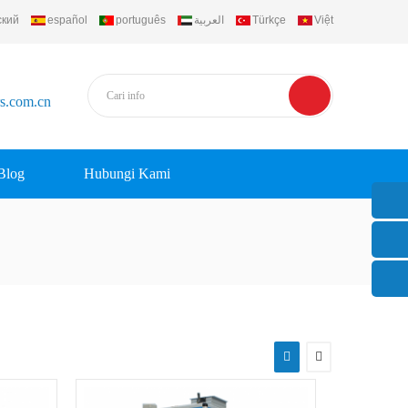
ский
español
português
العربية
Türkçe
Việt
rs.com.cn
Blog
Hubungi Kami