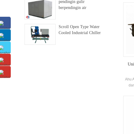
pendingin gulir
Pe
berpendingin air
kin
dig
lis
Scroll Open Type Water
Cooled Industrial Chiller
Uni
Ahu A
dan
term