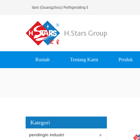
Selamat Datang Di H.Stars (Guangzhou) Refrigerating Equipment Group Ltd..
Rumah
Tentang Kami
Produk
Kategori
pendingin industri