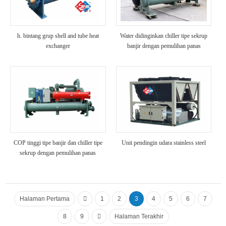
h. bintang grup shell and tube heat
Water didinginkan chiller tipe sekrup
exchanger
banjir dengan pemulihan panas
COP tinggi tipe banjir dan chiller tipe
Unit pendingin udara stainless steel
sekrup dengan pemulihan panas
Halaman Pertama
1
2
3
4
5
6
7
8
9
Halaman Terakhir