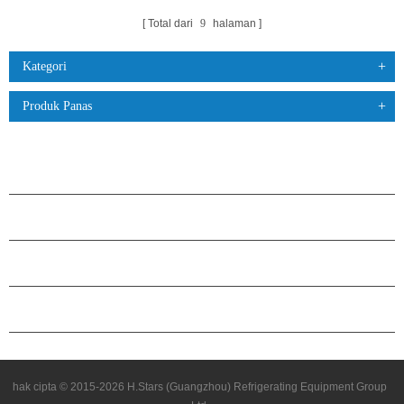
Total dari
9
halaman
Kategori
Produk Panas
PRODUK
TENTANG H.STARS
KEMITRAAN
HUBUNGI KAMI
hak cipta © 2015-2026 H.Stars (Guangzhou) Refrigerating Equipment Group