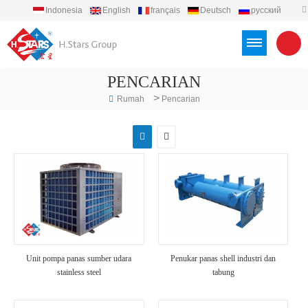
Indonesia
English
français
Deutsch
русский
español
português
العربية
Türkçe
Việt
PENCARIAN
>
Rumah
Pencarian
Unit pompa panas sumber udara
Penukar panas shell industri dan
stainless steel
tabung