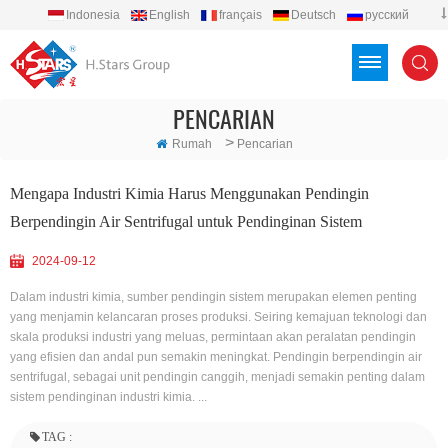
Indonesia
English
français
Deutsch
русский
español
português
العربية
Türkçe
Việt
PENCARIAN
>
Rumah
Pencarian
Mengapa Industri Kimia Harus Menggunakan Pendingin
Berpendingin Air Sentrifugal untuk Pendinginan Sistem
2024-09-12
Dalam industri kimia, sumber pendingin sistem merupakan elemen penting
yang menjamin kelancaran proses produksi. Seiring kemajuan teknologi dan
skala produksi industri yang meluas, permintaan akan peralatan pendingin
yang efisien dan andal pun semakin meningkat. Pendingin berpendingin air
sentrifugal, sebagai unit pendingin canggih, menjadi semakin penting dalam
sistem pendinginan industri kimia. ...
TAG :