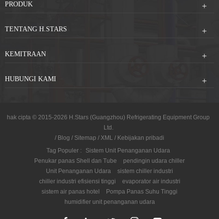
PRODUK
TENTANG H.STARS
KEMITRAAN
HUBUNGI KAMI
hak cipta © 2015-2026 H.Stars (Guangzhou) Refrigerating Equipment Group
Ltd.
/
Blog
/
Sitemap
/
XML
/
Kebijakan pribadi
Tag Populer :
Sistem Unit Penanganan Udara
Penukar panas Shell dan Tube
pendingin udara chiller
Unit Penanganan Udara
sistem chiller industri
chiller industri efisiensi tinggi
evaporator air industri
sistem air panas hotel
Pompa Panas Suhu Tinggi
humidifier unit penanganan udara