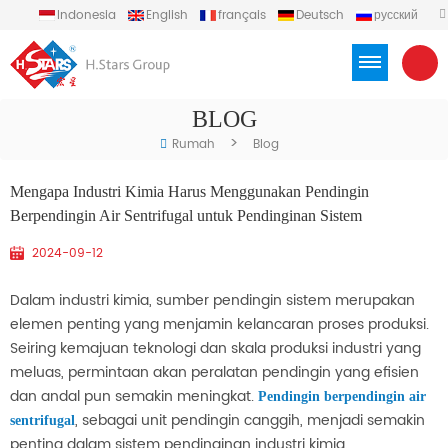
Indonesia
English
français
Deutsch
русский
español
português
العربية
Türkçe
Việt
BLOG
>
Rumah
Blog
Mengapa Industri Kimia Harus Menggunakan Pendingin
Berpendingin Air Sentrifugal untuk Pendinginan Sistem
2024-09-12
Dalam industri kimia, sumber pendingin sistem merupakan
elemen penting yang menjamin kelancaran proses produksi.
Seiring kemajuan teknologi dan skala produksi industri yang
meluas, permintaan akan peralatan pendingin yang efisien
dan andal pun semakin meningkat.
Pendingin berpendingin air
, sebagai unit pendingin canggih, menjadi semakin
sentrifugal
penting dalam sistem pendinginan industri kimia.