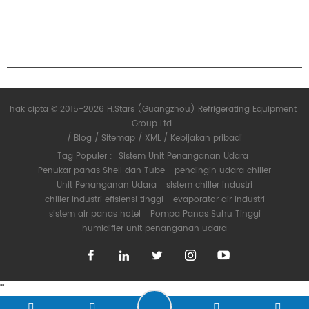
KEMITRAAN
HUBUNGI KAMI
hak cipta © 2015-2026 H.Stars (Guangzhou) Refrigerating Equipment
Group Ltd.
/
Blog
/
Sitemap
/
XML
/
Kebijakan pribadi
Tag Populer :
Sistem Unit Penanganan Udara
Penukar panas Shell dan Tube
pendingin udara chiller
Unit Penanganan Udara
sistem chiller industri
chiller industri efisiensi tinggi
evaporator air industri
sistem air panas hotel
Pompa Panas Suhu Tinggi
humidifier unit penanganan udara
"
"