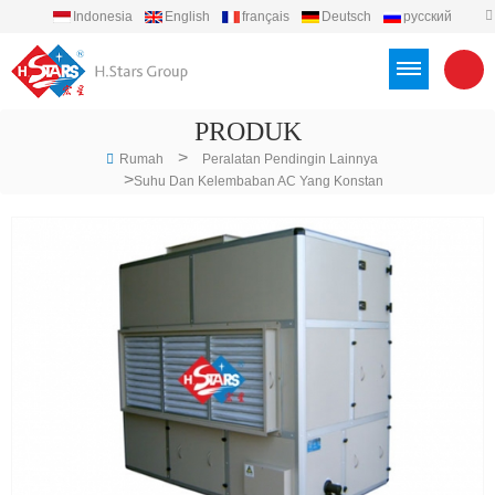
Indonesia
English
français
Deutsch
русский
español
português
العربية
Türkçe
Việt
PRODUK
>
Rumah
Peralatan Pendingin Lainnya
>
Suhu Dan Kelembaban AC Yang Konstan