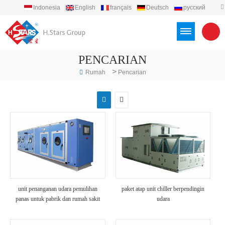
Indonesia
English
français
Deutsch
русский
español
português
العربية
Türkçe
Việt
PENCARIAN
>
Rumah
Pencarian
unit penanganan udara pemulihan
paket atap unit chiller berpendingin
panas untuk pabrik dan rumah sakit
udara