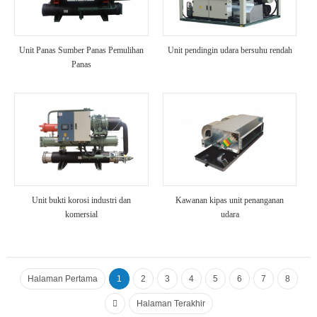
Unit Panas Sumber Panas Pemulihan
Unit pendingin udara bersuhu rendah
Panas
Unit bukti korosi industri dan
Kawanan kipas unit penanganan
komersial
udara
Halaman Pertama
1
2
3
4
5
6
7
8
Halaman Terakhir