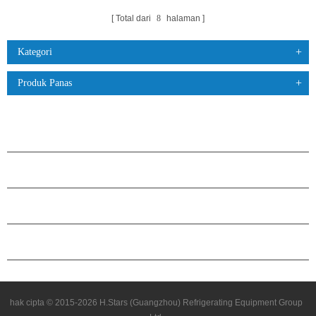
Total dari
8
halaman
Kategori
Produk Panas
PRODUK
TENTANG H.STARS
KEMITRAAN
HUBUNGI KAMI
hak cipta © 2015-2026 H.Stars (Guangzhou) Refrigerating Equipment Group