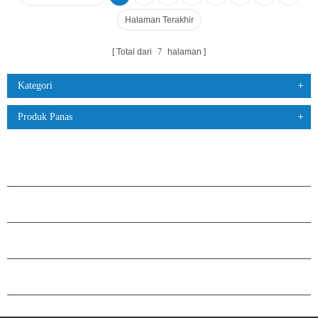
Halaman Terakhir
Total dari
7
halaman
Kategori
Produk Panas
PRODUK
TENTANG H.STARS
KEMITRAAN
HUBUNGI KAMI