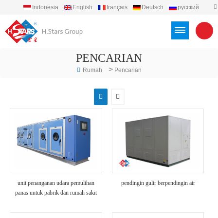
Indonesia
English
français
Deutsch
русский
español
português
العربية
Türkçe
Việt
PENCARIAN
>
Rumah
Pencarian
unit penanganan udara pemulihan
pendingin gulir berpendingin air
panas untuk pabrik dan rumah sakit