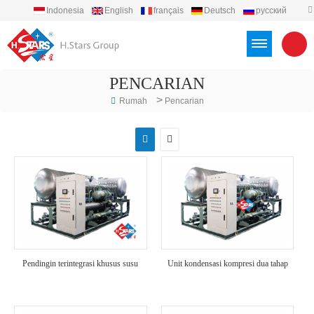
Indonesia
English
français
Deutsch
русский
español
português
العربية
Türkçe
Việt
PENCARIAN
>
Rumah
Pencarian
Pendingin terintegrasi khusus susu
Unit kondensasi kompresi dua tahap