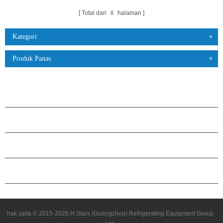
Total dari
8
halaman
Kategori
Produk Panas
PRODUK
TENTANG H.STARS
KEMITRAAN
HUBUNGI KAMI
hak cipta © 2015-2026 H.Stars (Guangzhou) Refrigerating Equipment Group