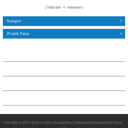
Total dari
6
halaman
Kategori
Produk Panas
PRODUK
TENTANG H.STARS
KEMITRAAN
HUBUNGI KAMI
hak cipta © 2015-2026 H.Stars (Guangzhou) Refrigerating Equipment Group