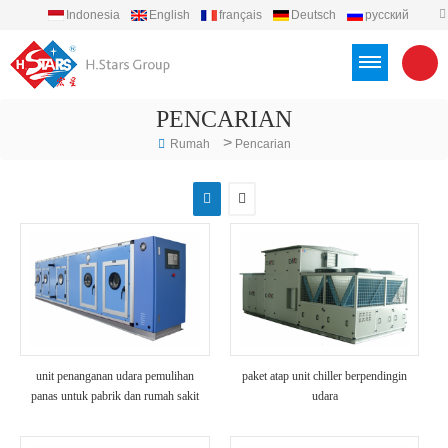
Indonesia
English
français
Deutsch
русский
español
português
العربية
Türkçe
Việt
PENCARIAN
>
Rumah
Pencarian
unit penanganan udara pemulihan
paket atap unit chiller berpendingin
panas untuk pabrik dan rumah sakit
udara