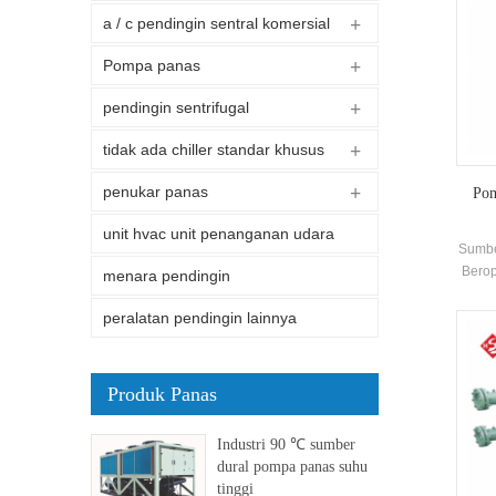
a / c pendingin sentral komersial
Pompa panas
pendingin sentrifugal
tidak ada chiller standar khusus
penukar panas
Pom
unit hvac unit penanganan udara
Sumbe
Berop
menara pendingin
ke 35
peralatan pendingin lainnya
mengh
per
fung
Produk Panas
pas
Industri 90 ℃ sumber
dural pompa panas suhu
tinggi