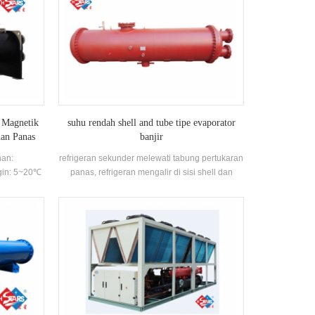
k Magnetik
suhu rendah shell and tube tipe evaporator
han Panas
banjir
nan:
refrigeran sekunder melewati tabung pertukaran
gin: 5~20℃
panas, refrigeran mengalir di sisi shell dan
sepenuhnya membenamkan tabung pertukaran
panas, dan menguap di luar tabung pertukaran
panas setelah menyerap panas.