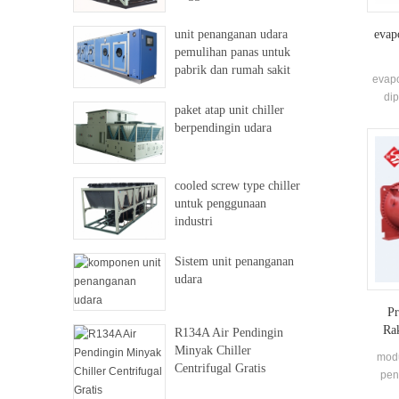
unit penanganan udara
evap
pemulihan panas untuk
pabrik dan rumah sakit
evapo
di
paket atap unit chiller
berpendingin udara
cooled screw type chiller
untuk penggunaan
industri
Sistem unit penanganan
udara
Pr
Ra
R134A Air Pendingin
Minyak Chiller
modu
Centrifugal Gratis
penu
evap