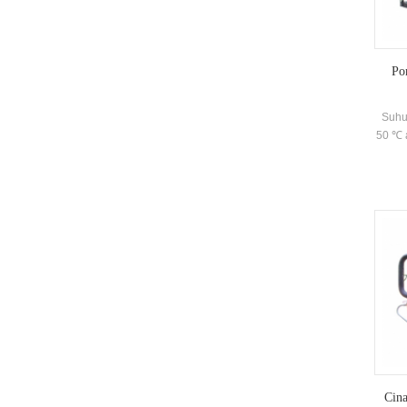
sediki
dan
dig
Po
Suhu
50 ℃ a
Cina