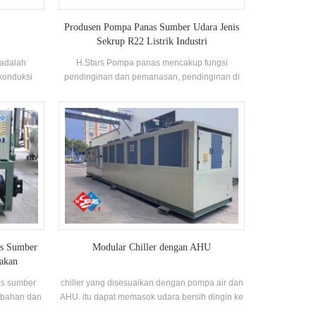
Produsen Pompa Panas Sumber Udara Jenis
Sekrup R22 Listrik Industri
 adalah
H.Stars Pompa panas mencakup fungsi
konduksi
pendinginan dan pemanasan, pendinginan di
n. air ke
musim panas dan pemanasan di musim dingin
s tabung
atau air panas di musim transisi, satu unit
 tabung
memiliki fungsi ganda. Dengan lebih dari 20
ungkan dan
tahun pengalaman dalam pembuatan pompa
panas dan unit air panas, H.Stars grup telah
berfokus pada R&D dan berhasil memasok
berbagai jenis pompa panas dan unit air panas
ke masyarakat.
as Sumber
Modular Chiller dengan AHU
akan
as sumber
chiller yang disesuaikan dengan pompa air dan
 bahan dan
AHU. itu dapat memasok udara bersih dingin ke
u. Fitur:
area yang ditentukan secara langsung.