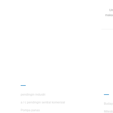
Un
makan
i
me
terk
dile
sirip
k
kean
efi
PRODUK
TE
H.S
pendingin industri
a / c pendingin sentral komersial
Buday
Pompa panas
Milest