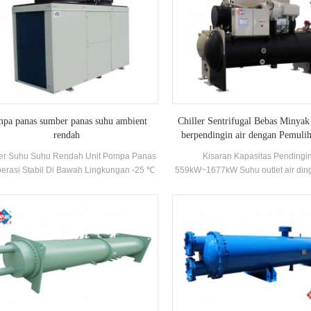
pa panas sumber panas suhu ambient
Chiller Sentrifugal Bebas Minya
rendah
berpendingin air dengan Pemuli
r Suhu Suhu Rendah Unit Pompa Panas
Kisaran Kapasitas Pendingi
erasi Stabil Di Bawah Lingkungan -25 ℃
559kW~1677kW Suhu outlet air din
 ℃. Ini mengadopsi udara sebagai sumber
panas tanpa emisi polusi, dan dapat
asilkan 55 ℃ air panas untuk memenuhi
mintaan air panas 35 ℃ -50 ℃. Dengan
si pemanasan, sangat cocok untuk mode
okan panas pemanasan langsung atau
lantai pemanasan.