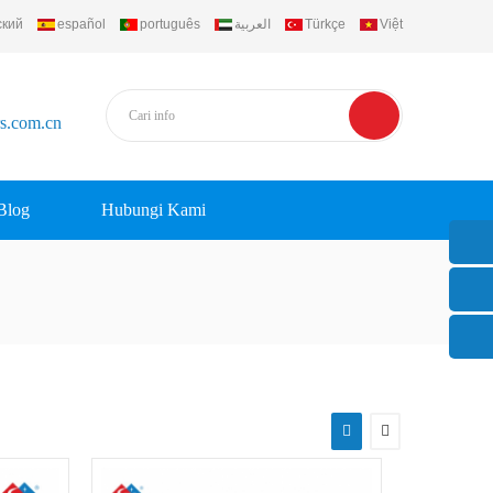
ский
español
português
العربية
Türkçe
Việt
rs.com.cn
Blog
Hubungi Kami