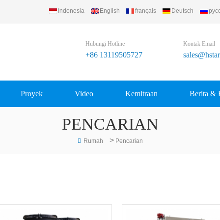
Indonesia
English
français
Deutsch
рус
 Refrigerating Equipment Group Ltd..
Hubungi Hotline
Kontak Email
+86 13119505727
sales@hsta
Proyek
Video
Kemitraan
Berita & 
PENCARIAN
>
Rumah
Pencarian