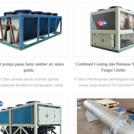
lar industri rakitan shell and tube heat
kontrol cerdas, efisiensi tinggi dan h
exchanger.
operasi stabil
t pompa panas bumi sumber air udara
Combined Cooling dan Pemanas S
ganda
Fungsi Chiller
H.Stars pompa panas sumber ganda
H.Stars Pendinginan pendinginan 
ngadopsi kondensor penguapan, yang
udara, juga disebut Tri-Function 
gunakan penguapan air untuk menyerap
memiliki lima fungsi utama pend
s laten untuk mengembunkan refrigeran
pemanasan, air panas, pendinginan
ap. Panas dilepaskan dari penguapan
panas, dan pemanasan dengan pana
igeran ditransfer ke film air luar oleh film
dapat digunakan di musim pana
inyak, dinding pipa dan kotoran, dan
pendinginan, dan pada saat ya
dian panas ditransfer ke udara dengan
menghasilkan air panas, atau ha
guapan air.Pompa panas sumber ganda
pendinginan Pada musim semi d
liki keunggulan konsumsi air yang lebih
gugur saat Tidak perlu pending