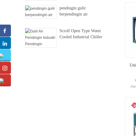
modu
pendingin gulir
berpendingin air
Scroll Open Type Water
Cooled Industrial Chiller
Uni
me
meng
pana
u
refr
m
kemu
pen
memi