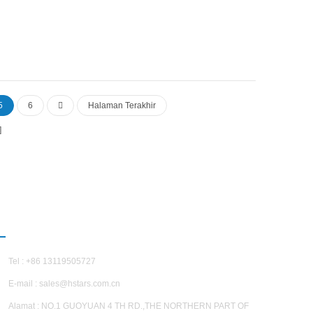
5
6
Halaman Terakhir
HUBUNGI KAMI
Tel : +86 13119505727
E-mail :
sales@hstars.com.cn
Alamat : NO.1 GUOYUAN 4 TH RD.,THE NORTHERN PART OF