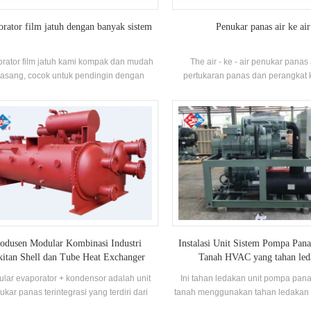
orator film jatuh dengan banyak sistem
Penukar panas air ke air
rator film jatuh kami kompak dan mudah
The air - ke - air penukar panas
pasang, cocok untuk pendingin dengan
pertukaran panas dan perangkat 
banyak sistem kompresor.
dengan berbagai dari menggunaka
cangkang air dan penukar pana
terutama terdiri dari cangkang,
lembaran, tabung bundel, membing
kotak tubuh.
odusen Modular Kombinasi Industri
Instalasi Unit Sistem Pompa Pan
kitan Shell dan Tube Heat Exchanger
Tanah HVAC yang tahan led
lar evaporator + kondensor adalah unit
Ini tahan ledakan unit pompa pan
kar panas terintegrasi yang terdiri dari
tanah menggunakan tahan ledakan
orator dan kondensor sebagai kombinasi
digunakan dalam memancing perah