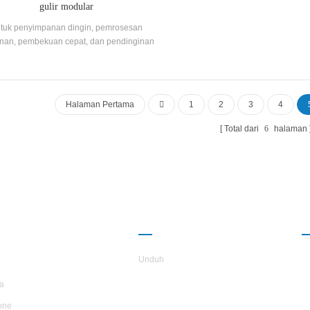
gulir modular
tuk penyimpanan dingin, pemrosesan
an, pembekuan cepat, dan pendinginan
ndustri. Produk ini diproduksi dengan
ngadopsi kombinasi kompresor merek
enal dan komponen kontrol elektronik. Ini
ngkapi dengan kondensor dan evaporator
Halaman Pertama
1
2
3
4
 efisiensi tinggi. Unit ini dikendalikan oleh
omputer mikro dan dilengkapi dengan
Total dari
6
halaman
berbagai fungsi perlindungan yang
dalannya tinggi, dan dapat memberikan
siensi tertinggi dalam kondisi kerja yang
sebenarnya.
NTANG
KEMITRAAN
TARS
Unduh
a
one