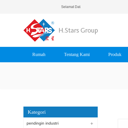
Selamat Datang Di H.Stars (Guangzhou)
Rumah
Tentang Kami
Produk
Kategori
pendingin industri